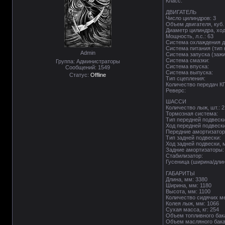
Класс:
ДВИГАТЕЛЬ
Число цилиндров: 3
Объем двигателя, куб.
Диаметр цилиндра, хо
Мощность, л.с.: 63
Система охлаждения д
Система питания (тип 
Admin
Система запуска (зажи
Система смазки:
Группа: Администраторы
Система впуска:
Сообщений:
1549
Система выпуска:
Статус:
Offline
Тип сцепления:
Количество передач К
Реверс:
ШАССИ
Количество лыж, шт.: 2
Тормозная система:
Тип передней подвеск
Ход передней подвески
Передние амортизатор
Тип задней подвески:
Ход задней подвески, 
Задние амортизаторы:
Стабилизатор:
Гусеница (ширина/длин
ГАБАРИТЫ
Длина, мм: 3380
Ширина, мм: 1180
Высота, мм: 1100
Количество сидячих ме
Колея лыж, мм: 1066
Сухая масса, кг: 254
Объем топливного бака
Объем масляного бака,