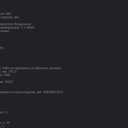
 см: 565
д поршня, мм:
вигателя: Воздушное
карбюратора): 2 х VM34
гание):
ПП:
и: AWS на сдвоенных A-образных рычагах
, мм: 241,0
ы: Ride
мм: 343,0
а/высота грунтозацепа), мм: 406/3961/25,3
ст: 2
, л: 49
 л: