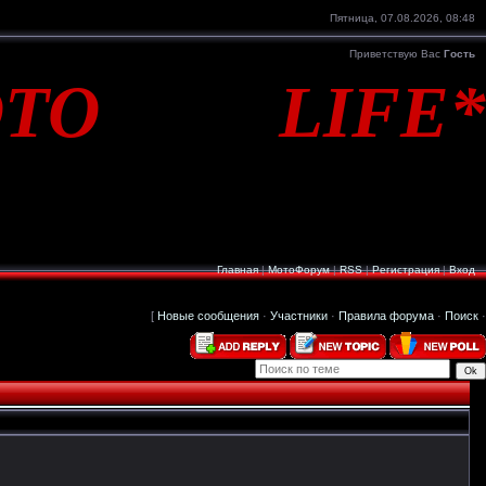
Пятница, 07.08.2026, 08:48
Приветствую Вас
Гость
TO LIFE*
Главная
|
МотоФорум
|
RSS
|
Регистрация
|
Вход
[
Новые сообщения
·
Участники
·
Правила форума
·
Поиск
·