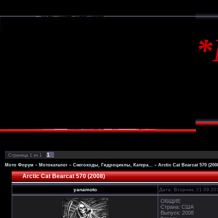
1
Страница
1
из
1
Мото Форум
»
Мотокаталог
»
Снегоходы, Гидроциклы, Катера...
»
Arctic Cat Bearcat 570 (200
Arctic Cat Bearcat 570 (2008)
yanamoto
Дата: Вторник, 21.09.20
ОБЩИЕ
Страна: США
Выпуск: 2008