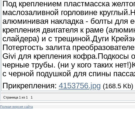
Под креплением пластмасска желтог
маслозаливной горловине круглый.Н
алюминивая накладка - болты для е
крепления двигателя к раме (алюми
слайдера) и с трещиной.Дуги Крейзи
Потертость залита преобразовател
Givi для крепления кофра.Подкосы о
черные трубы. (ни у кого таких нет!
с черной подушкой для спины пассаж
Прикрепления:
4153756.jpg
(168.5 Kb)
Страница
1
из
1
1
Полная версия сайта