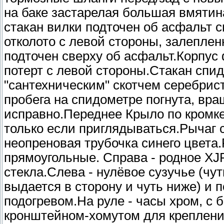
на баке застарелая большая вмятин
стакан вилки подточен об асфальт 
отколото с левой стороны, залепле
подточен сверху об асфальт.Корпус
потерт с левой стороны.Стакан спи
"сантехническим" скотчем серебрис
пробега на спидометре погнута, вра
исправно.Переднее Крыло по кромке
только если приглядываться.Рычаг с
неопреновая трубочка синего цвета.
прямоугольные. Справа - родное XJR
стекла.Слева - нулёвое сузучье (чу
выдается в сторону и чуть ниже) и
подогревом.На руле - часы хром, с
кронштейном-хомутом для крепления