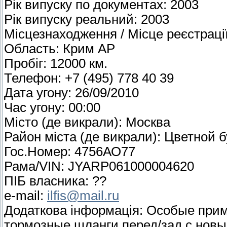
Рік випуску по документах: 2003
Рік випуску реальний: 2003
Місцезнаходження / Місце реєстраці
Область: Крим АР
Пробіг: 12000 км.
Телефон: +7 (495) 778 40 39
Дата угону: 26/09/2010
Час угону: 00:00
Місто (де викрали): Москва
Район міста (де викрали): Цветной 
Гос.Номер: 4756АО77
Рама/VIN: JYARP061000004620
ПІБ власника: ??
e-mail:
ilfis@mail.ru
Додаткова інформація: Особые при
тормозные шланги перед/зад с нов