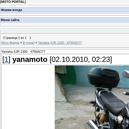
[
MOTO PORTAL
]
Форма входа
Меню сайта
Страница
1
из
1
1
Мото Форум
»
В угоне!
»
Yamaha XJR 1300 - 4756АО77
Yamaha XJR 1300 - 4756АО77
[
1
]
yanamoto
[02.10.2010, 02:23]