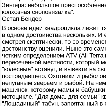
Зингера: небольшое приспособление
колхозная сноповязалка".
Остап Бендер
В основе идеи квадроцикла лежит т
в одном достоинства нескольких. И 
смотрел скептически, то со времене
достоинству оценили. Ныне это сам
четким определением ATV (All Terra
пересеченной местности, который м
"колесные" встанут, и вывезти на с
пострадавшего. Охотники и рыболов
непуганым зверьем и рыбой. На нем
машинок, которому мамы и бабушки 
мотоцикле. "Для дома, для семьи" к
"Лошадиный" табун, запрятанный в с