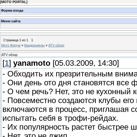
[
MOTO PORTAL
]
Форма входа
Меню сайта
Страница
1
из
1
1
Мото Форум
»
Квадроциклы
»
ATV обзор
ATV обзор
[
1
]
yanamoto
[05.03.2009, 14:30]
- Обходить их презрительным вниман
- Они день ото дня становятся все 
- O чем речь? Нет, это не кухонный 
- Повсеместно создаются клубы его
включаются в процесс, приглашая со
испытать себя в трофи-рейдах.
- Их популярность растет быстрее 
- Нет, это не джип...