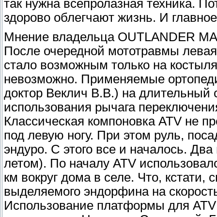
так нужна всепролазная техника. По
здорово облегчают жизнь. И главно
Мнение владельца OUTLANDER MAX 
После очередной мототравмы левая 
стало возможным только на костыля
невозможно. Применяемые ортопед
доктор Веклич В.В.) на длительный
использования рычага переключения
Классическая компоновка АТV не п
под левую ногу. При этом руль, поса
эндуро. С этого все и началось. Дв
летом). По началу АТV использовалс
км вокруг дома в селе. Что, кстати
выделяемого эндорфина на скорост
Использование платформы для АТV 