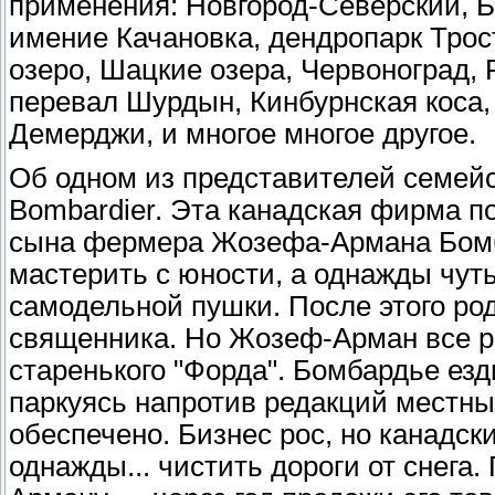
применения: Новгород-Северский, Б
имение Качановка, дендропарк Трос
озеро, Шацкие озера, Червоноград,
перевал Шурдын, Кинбурнская коса,
Демерджи, и многое многое другое.
Об одном из представителей семейс
Bombardier. Эта канадская фирма 
сына фермера Жозефа-Армана Бомб
мастерить с юности, а однажды чуть
самодельной пушки. После этого ро
священника. Но Жозеф-Арман все р
старенького "Форда". Бомбардье ез
паркуясь напротив редакций местны
обеспечено. Бизнес рос, но канадск
однажды... чистить дороги от снега