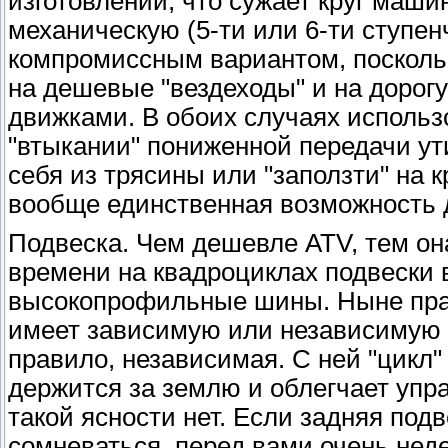
изготовлении, что сужает круг машин
механическую (5-ти или 6-ти ступен
компромиссным вариантом, поскольк
на дешевые "вездеходы" и на дорог
движками. В обоих случаях исполь
"втыкании" пониженной передачи ут
себя из трясины или "заползти" на 
вообще единственная возможность 
Подвеска. Чем дешевле ATV, тем он
времени на квадроциклах подвески 
высокопрофильные шины. Ныне прак
имеет зависимую или независимую п
правило, независимая. С ней "цикл"
держится за землю и облегчает упр
такой ясности нет. Если задняя по
сомневаться, перед вами очень нед