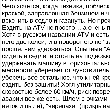
Чего хочется, когда техника, побле
краской, заправленная бензином и 
вскочить в седло и газануть. Но пре
Ездить на ATV не просто… а очень п
Хотя в русском названии ATV и есть 
него две колеи, и в поворот его не 
проще, чем удержаться. Опытные "А
сидеть в седле, а стоять на подножк
удерживать машину в горизонтально
местности уберегает от чувствитель
уберечь все остальное, что к ней к
ездить без защиты! Хотя утилитарн
скоростью более 60 км/ч, риск повр
аварии все же есть. Шлем с очками 
веток и пыли), "черепаха" (прикрыв