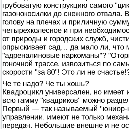
грубоватую конструкцию самого "цик
газонокосилки до снежного отвала.
голову на плечах и приличную сумму
четырехколесное и при необходимос
от природы и городских служб, чисти
опрыскивает сад… да мало ли, что 
"адреналиновые наркоманы"? "Оторв
гоночной трассе, извозиться по сам
скорости "за 80"! Это ли не счастье!
Че те надо? Че ты хошь?
Квадроцикл универсален, но имеет
всю гамму "квадриков" можно раздел
Первый — так называемый "юниор-к
управлении, имеют не только механ
передач. Небольшие внешне и не ос