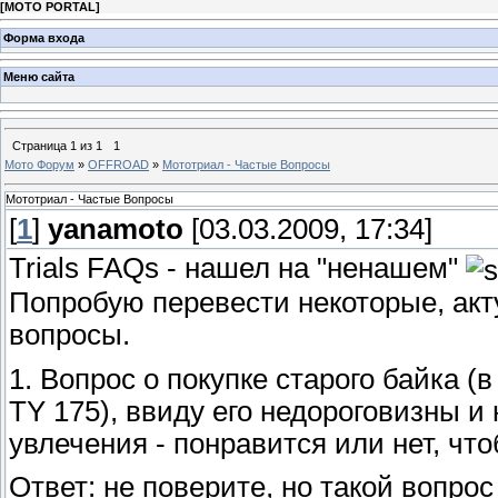
[
MOTO PORTAL
]
Форма входа
Меню сайта
Страница
1
из
1
1
Мото Форум
»
OFFROAD
»
Мототриал - Частые Вопросы
Мототриал - Частые Вопросы
[
1
]
yanamoto
[03.03.2009, 17:34]
Trials FAQs - нашел на "ненашем"
Попробую перевести некоторые, акт
вопросы.
1. Вопрос о покупке старого байка (
TY 175), ввиду его недороговизны и
увлечения - понравится или нет, чт
Ответ: не поверите, но такой вопрос