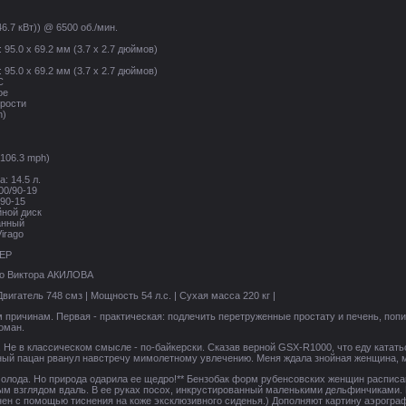
46.7 кВт)) @ 6500 об./мин.
95.0 x 69.2 мм (3.7 x 2.7 дюймов)
95.0 x 69.2 мм (3.7 x 2.7 дюймов)
C
ое
орости
n)
(106.3 mph)
: 14.5 л.
00/90-19
/90-15
йной диск
анный
irago
ЕР
о Виктора АКИЛОВА
вигатель 748 смз | Мощность 54 л.с. | Сухая масса 220 кг |
м причинам. Первая - практическая: подлечить перетруженные простату и печень, попи
оман.
 Не в классическом смысле - по-байкерски. Сказав верной GSX-R1000, что еду катать
ный пацан рванул навстречу мимолетному увлечению. Меня ждала знойная женщина, ме
олода. Но природа одарила ее щедро!** Бензобак форм рубенсовских женщин распис
ым взглядом вдаль. В ее руках посох, инкрустированный маленькими дельфинчиками.
ен с помощью тиснения на коже эксклюзивного сиденья.) Дополняют картину аэрограф