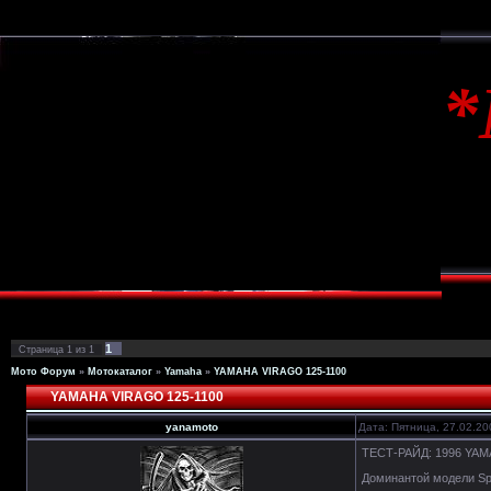
1
Страница
1
из
1
Мото Форум
»
Мотокаталог
»
Yamaha
»
YAMAHA VIRAGO 125-1100
YAMAHA VIRAGO 125-1100
yanamoto
Дата: Пятница, 27.02.2
ТЕСТ-РАЙД: 1996 YAMA
Доминантой модели Spe