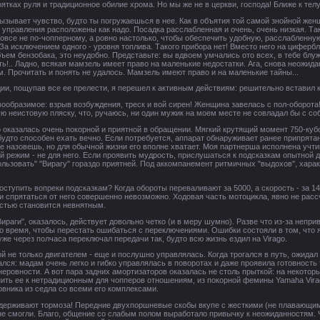
ятках руля и традиционное обилие хрома. Но мы же не в церкви, господа! Ближе к телу
вызывает чувство, будто ты погружаешься в нее. Как в объятия той самой знойной женщ
управления расположены как надо. Посадка расслабленная и очень, очень низкая. Та
овсе не по-чопперному, а ровно настолько, чтобы обеспечить удобную, расслабленную
 За исключением одного - уровня топлива. Такого прибора нет! Вместо него на цифе
ем бензобака, это неудобно. Представьте: вы вдвоем умчались ото всех, в тебе блуж
ь!.. Ладно, всякая мамзель имеет право на маленькие недостатки. Ага, снова неожида
. Прочитать и понять не удалось. Мамзель имеют право и на маленькие тайны...
и, пощупав все ее прелести, я перешел к активным действиям: решительно вставил к
образимое: взрыв возбуждения, треск и вой сирен! Женщина завелась с пол-оборота! 
ую неистовую пляску, что, ручаюсь, ни один мужик на моем месте не совладал бы с со
o оказалась очень покорной и приятной в обращении. Мягкий крутящий момент 750-куб
будто способен ехать вечно. Если потребуется, аппарат обнаруживает ранее припрят
назовешь, но для обычной жизни его вполне хватает. Моя партнерша исполнена учтив
ой режим - не для него. Если проявить мудрость, прислушаться к подсказкам опытной
ользовать" "Вирагу" гораздо приятней. Под аккомпанемент ритмичных "выдохов", харак
поступить вопреки подсказкам? Когда обороты переваливают за 5000, а скорость - за 
 и спрятаться от него совершенно невозможно. Ходовая часть мотоцикла, явно не расс
стью становится невнятным.
ираги", оказалось, действует довольно четко (и в меру шумно). Разве что из-за непри
о время, чтобы перестать ошибаться с переключениями. Ошибки состояли в том, что я
уже через полчаса переключал передачи так, будто всю жизнь ездил на Virago.
й не только двигателем - еще и послушно управлялась. Когда трогался в путь, ожида
ся: мадам очень легко и гибко управлялась в поворотах и даже проявила готовность
еровности. А вот пара задних амортизаторов оказалась не столь прыткой: на некотор
ить ее к нетрадиционным для чопперов отношениям, из покорной фемины Yamaha Virag
вника из седла со всеми его комплексами.
ыдерживают тормоза! Передние двухпоршневые скобы вкупе с жесткими (не плавающими
 не смогли. Благо, общение со слабым полом выработало привычку к неожиданностям.