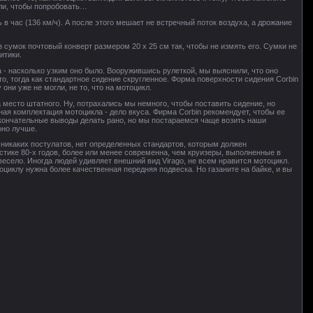
али, чтобы попробовать…
в час (136 км/ч). А после этого мешает не встречный поток воздуха, а дрожание
 сумок почтовый конверт размером 20 х 25 см так, чтобы не измять его. Сумки не
итики.
 - насколько узким оно было. Вооружившись рулеткой, мы выяснили, что оно
уто, тогда как стандартное сидение скругленное. Форма поверхности сидения Corbin
они уже не могли, не то, что на мотоцикл.
 место штатного. Ну, потрахались мы немного, чтобы поставить сидение, но
тная комплектация мотоцикла - дело вкуса. Фирма Corbin рекомендует, чтобы ее
 окончательные выводы делать рано, но мы постараемся чаще возить наши
оно лучше.
т никаких постулатов, нет определенных стандартов, которым должен
истике 80-х годов, более или менее современна, чем круизеры, выполненные в
весело. Иногда людей удивляет внешний вид Virago, не всем нравится мотоцикл.
иклу нужна более качественная передняя подвеска. Но газаните на байке, и вы