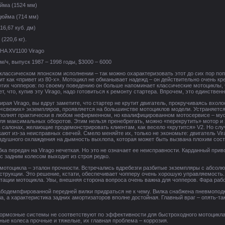
юйма (1524 мм)
дюйма (714 мм)
16,67 куб. дм)
(220,6 кг).
HA XV1100 Virago
 км/ч, выпуск 1987 – 1998 годы, $3000 – 6000
классическом японском исполнении – так можно охарактеризовать этот до сих пор по
ит как «привет из 80-х». Мотоцикл не обманывает надежд – он действительно очень кр
ругих чопперов: по своему поведению он больше напоминает классические мотоциклы,
ет, что, купив эту Virago, надо готовиться к ремонту стартера. Впрочем, это единств
рая Virago, вы вдруг заметите, что стартер не крутит двигатель, прокручиваясь вхоло
 «свежих» экземпляров, проявляется на большинстве мотоциклов модели. Устраняетс
полнят практически в любом нефирменном, но квалифицированном мотосервисе – муфт
ля максимальных оборотов. Этим нельзя пренебрегать, можно «перекрутить» мотор и 
 салонах, желающие продемонстрировать клиентам, как весело «крутится» V2. Но слу
кают из-за неисправных свечей. Смело меняйте их, только не экономьте: двигатель Vi
оздушного охлаждения на дымность выхлопа, которая может быть вызвана плохим сос
передач на Virago нечеткая. Но это не означает ее неисправности. Карданный привод
с задним колесом выходит из строя редко.
отоцикла – эталон прочности. Встречались вдребезги разбитые экземпляры с абсолю
трукции. Это решение, кстати, обеспечивает чопперу очень хорошую управляемость. 
тации мотоцикла. Увы, внешняя сторона вопроса очень важна для чопперов. Фара рабо
одемпфированной передней вилки придраться не к чему. Вилка снабжена пневмоподк
а, а характеристика задних амортизаторов вполне достойная. Главный враг – опять-т
мозные системы не соответствуют по эффективности для быстроходного мотоцикла, с
ные колеса прочные и тяжелые, их главная проблема – коррозия.