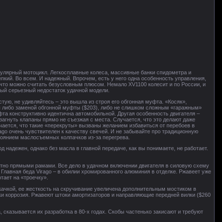
пулярный мотоцикл. Легкосплавные колеса, массивные банки спидометра и
епкий. Во всем. И надежный. Впрочем, есть у него одна особенность управления,
 что можно считать безусловным плюсом. Немало XV1100 колесит и по России, и
енный серьезный недостаток удачной модели.
стую, не удивляйтесь – это вышла из строя его обгонная муфта. «Косяк»,
я либо заменой обгонной муфты ($203), либо не слишком сложным «гаражным»
а конструктивно идентична автомобильной. Другая особенность двигателя –
загнуть клапаны прямо не съезжая с места. Случается, что это делают даже
чается, что такие «перекруты» вызваны желанием избавиться от перебоев в
rago очень чувствителен к качеству свечей. И не забывайте про традиционную
тоянием маслосъемных колпачков из-за перегрева.
 надежен, однако без масла в главной передаче, как вы понимаете, не работает.
тно прямыми рамами. Все дело в удачном включении двигателя в силовую схему
Главная беда Virago – в обилии хромированного алюминия в отделке. Ржавеет уже
тает на «троечку».
ачкой, ее жесткость на скручивание увеличена дополнительным мостиком в
аки коррозия. Ржавеют штоки амортизаторов и направляющие передней вилки ($260
казывается их разработка в 80-х годах. Скобы частенько закисают и требуют