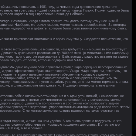
той машины появилась в 1981 году, за четыре года до появления двигателя
был установлен всего лишь (один) тяжелый амортизатор Ямахи. Позже подвеска была
рукторов Харлея в годы правления Рональда Рейгана?
Virago. Возможно, Virago смогла прожить так долго, потому что у нее низкий
 машинам. Наоборот, мотоцикл, скорее, можно назвать своеобразным. За полтора
тельные недоработки и дефекты, которые были свойственны оригинальному байку.
е части притягивают внимание к V-образному твину. Создается впечатление, что
о: у этого мотоцикла больше мощности, чем требуется - и мощность присутствует
д. Двигатель даже может разогнаться до 7000 об./мин. (с минимальными жалобами),
начинают друг с другом разговаривать. Байк всегда с радостью встанет на заднее
довало ожидать от ребят, которые подарили нам V-Max.
 "видал? Мы даже научили байк слушаться руля!" Пара передних перфорированных
 и диски эффективно сбрасывают скорость Virago. Надо, впрочем, отметить, что
ое сжатие четырьмя пальцами позволяет обеспечить хорошую задержку
плектации байка, которые начинают визжать и блокируются прежде, чем ты
сходит контролируемо - нужно ослабить усилие, и потом можно тормозить снова.
хорошие, и функционируют они адекватно. Подводят именно штатные шины
 строишь байк с низкой высотой сидения и выдвинутой вилкой, к сожалению, не
 устанавливаешь в третье или четвертое положение (а эту регулировку можно
а дороге хорошо. Двигатель по-прежнему в состоянии контролировать заднее
подвески приходится жертвовать управляемостью мотоцикла ради более того, чтобы
 превосходны. С легкостью можно выполнить разворот на таком участке, где
глядит хорошо, и ехать на нем удобно. Было очень приятно водрузить на это
 подъем сидения обеспечивает хорошую поддержку для спины. К счастью для
ь (160 км), а то и раньше.
вное - то, как мотоцикл выглядит. Если вы склоняетесь к тому, чтобы изменить