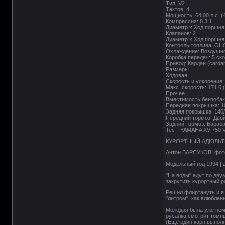
Тип: V2
Тактов: 4
Мощность: 64.00 л.с. (
Компрессия: 8.3:1
Диаметр х Ход поршня: 
Клапанов: 2
Диаметр х Ход поршня: 
Контроль топлива: OH
Охлаждение: Воздушн
Коробка передач: 5 ск
Привод: Кардан (carda
Размеры
Ходовая
Скорость и ускорение
Макс. скорость: 171.0 
Прочее
Вместимость бензобака
Передняя покрышка: 1
Задняя покрышка: 140
Передний тормоз: Дво
Задний тормоз: Бараб
Тест: YAMAHA XV-750 V
КУРОРТНЫЙ АДЮЛЬТ
Антон БАРСУКОВ, фот
Модельный год 1994 | Д
"На воды" едут по дву
закрутить курортный р
Решил флиртануть и я.
"литром", как влюблен
Молодая была уже нем
русалка смотрит томн
(Еще один карп выполн