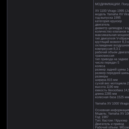
МОДИФИКАЦИИ. Популяр
XV 1100 Virago 1995 
модель Yamaha XV Vir
год выпуска 1995
категория круизер
двигатель
диаметр цилиндра / хо
количество клапанов н
максимальная мощность
тип двигателя V-образн
крутящий момент 8,3 к
охлаждение воздушно
компрессия 8,3:1
рабочий объем двигат
трансмиссия
тип привода на заднее
число передач 5
колеса
размер задней шины 1
размер передней шины
размеры
ширина 815 мм
сухой вес мотоцикла 2
высота 1190 мм
емкость бензобака 14,
длина 2285 мм
колесная база 1525 м
Yamaha XV 1000 Virago
Основная информаци
Модель: Yamaha XV 100
Год: 1987
Тип: Кастом / Круизер
Двигатель и привод
Рабочий объем: 981см