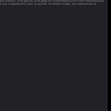
е шланги!). И не дай Бог, если дама не успела вернуться в строго вертикальное
 хоть и барабанного типа, но цепкий. Но имейте в виду: при торможении на