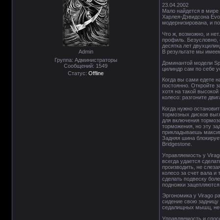
23.04.2002
Мало найдется в мире 
Харлея-Дэвидсона Evol
модернизирована, и по
Что ж, возможно, и нет
профиль. Безусловно, 
десятка лет двухцилин
В результате мы имеем
Admin
Группа: Администраторы
Доминантой модели Spe
Сообщений:
1549
цилиндр сам по себе у
Статус:
Offline
Когда вы сами едете н
постоянно. Откройте з
хотя на такой высокой
колесо: разгоните дви
Когда нужно остановит
тормозных дисков выгл
для включения тормозо
торможения, но эту за
прикладываешь максима
Задняя шина блокирует
Bridgestone.
Управляемость у Virag
всегда удается сделат
производить, не слеза
колесо за счет вала и
сделать подвеску боле
подножки зацепляются 
Эргономика у Virago р
сидение свою задницу 
седалищных мышц, неб
Управляемость и спосо