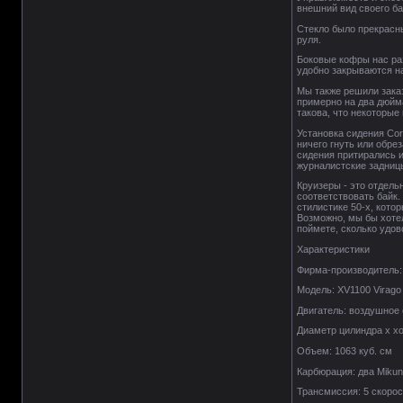
внешний вид своего ба
Стекло было прекрасны
руля.
Боковые кофры нас раз
удобно закрываются на
Мы также решили заказ
примерно на два дюйма
такова, что некоторые 
Установка сидения Cor
ничего гнуть или обре
сидения притирались и
журналистские задницы
Круизеры - это отдель
соответствовать байк.
стилистике 50-х, кото
Возможно, мы бы хотел
поймете, сколько удов
Характеристики
Фирма-производитель
Модель: XV1100 Virago 
Двигатель: воздушное
Диаметр цилиндра х хо
Объем: 1063 куб. см
Карбюрация: два Mikun
Трансмиссия: 5 скорос