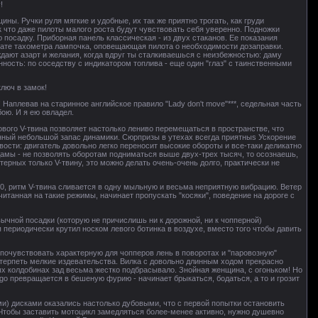
!
ины. Ручки руля мягкие и удобные, их так же приятно трогать, как груди
к что даже пилоты малого роста будут чувствовать себя уверенно. Подножки
 посадку. Приборная панель классическая - из двух стаканов. Ее показания
рблате тахометра лампочка, оповещающая пилота о необходимости дозаправки.
дают азарт и желания, когда вдруг ты сталкиваешься с неизбежностью: даму
нность: по соседству с индикатором топлива - еще один "глаз" с таинственными
люч в замок!
Наплевав на старинное английское правило "Lady don't move"***, седельная часть
бою. И я ею овладел.
ового V-твина позволяет настолько лениво перемещаться в пространстве, что
анный небольшой запас динамики. Сюрпризы в утехах всегда приятныѕ Ускорение
ости: двигатель довольно легко переносит высокие обороты и все-таки деликатно
 дамы - не позволять оборотам подниматься выше двух-трех тысяч, то осознаешь,
терных только V-твину, это можно делать очень-очень долго, практически не
140, ритм V-твина сливается в одну мыльную и весьма неприятную вибрацию. Ветер
читанная на такие режимы, начинает пропускать "косяки", поведение на дороге с
вычной посадки (которую не причислишь ни к дорожной, ни к чопперной)
 периодически крутил носком левого ботинка в воздухе, вместо того чтобы давить
л почувствовать характерную для чопперов лень в поворотах и "паровозную"
 терпеть мелкие издевательства. Вилка с довольно длинным ходом прекрасно
ых колдобинах зад весьма жестко подбрасывало. Знойная женщина, с огоньком! Но
o превращается в бешеную фурию - начинает брыкаться, бодаться, а то и грозит
) дисками оказались настолько дубовыми, что с первой попытки остановить
 Чтобы заставить мотоцикл замедляться более-менее активно, нужно душевно