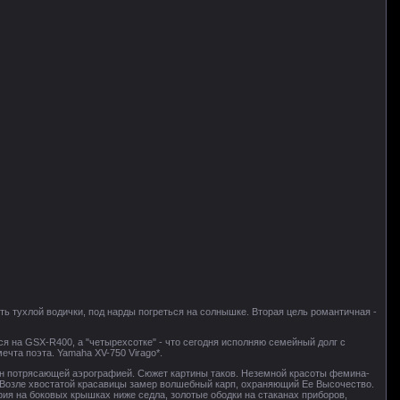
ть тухлой водички, под нарды погреться на солнышке. Вторая цель романтичная -
ся на GSX-R400, а "четырехсотке" - что сегодня исполняю семейный долг с
чта поэта. Yamaha XV-750 Virago*.
ан потрясающей аэрографией. Сюжет картины таков. Неземной красоты фемина-
 Возле хвостатой красавицы замер волшебный карп, охраняющий Ее Высочество.
ия на боковых крышках ниже седла, золотые ободки на стаканах приборов,