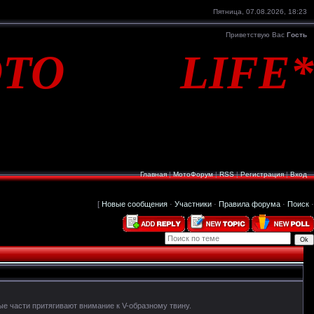
Пятница, 07.08.2026, 18:23
Приветствую Вас
Гость
TO LIFE*
Главная
|
МотоФорум
|
RSS
|
Регистрация
|
Вход
[
Новые сообщения
·
Участники
·
Правила форума
·
Поиск
·
е части притягивают внимание к V-образному твину.