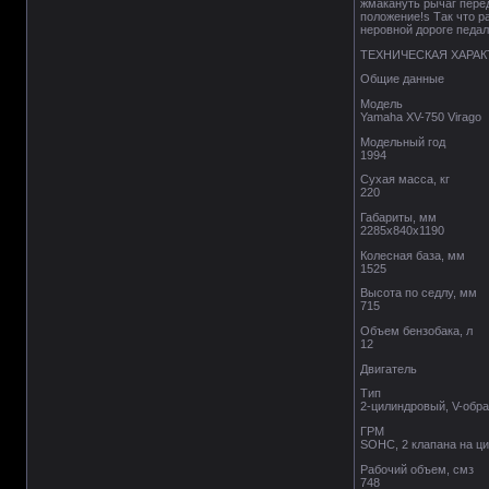
жмакануть рычаг перед
положение!ѕ Так что р
неровной дороге педал
ТЕХНИЧЕСКАЯ ХАРА
Общие данные
Модель
Yamaha XV-750 Virago
Модельный год
1994
Сухая масса, кг
220
Габариты, мм
2285х840х1190
Колесная база, мм
1525
Высота по седлу, мм
715
Объем бензобака, л
12
Двигатель
Тип
2-цилиндровый, V-обра
ГРМ
SOHC, 2 клапана на ц
Рабочий объем, смз
748