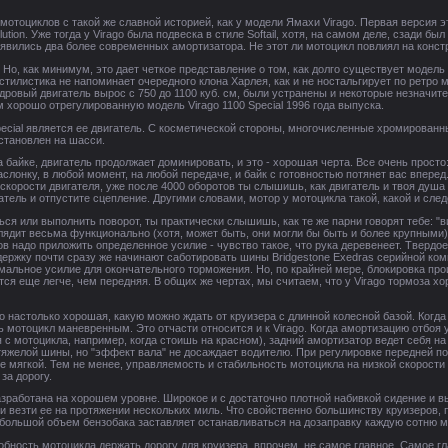
мотоциклов с такой же славной историей, как у модели Ямахи Virago. Первая версия э
ution. Уже тогда у Virago была подвеска в стиле Softail, хотя, на самом деле, сзади 
явились два более современных амортизатора. Не этот ли мотоцикл повлиял на конст
. Но, как минимум, это дает четкое представление о том, как долго существует модель 
стилистика не напоминает очередного клона Харлея, как и не ностальгирует по ретро
дровый двигатель вырос с 750 до 1100 куб. см, были устранены и некоторые незначи
 хорошо отрегулированную модель Virago 1100 Special 1996 года выпуска.
cial является ее двигатель. С косметической стороны, многочисленные хромированны
становлен на шасси.
а байке, двигатель продолжает доминировать, и это - хорошая черта. Все очень прост
аслонку, в любой момент, на любой передаче, и байк с готовностью потянет вас впере
 скорости двигателя, уже после 4000 оборотов ты слышишь, как двигатель и твоя душа 
гатель и отпустите сцепление. Другими словами, мотор у мотоцикла такой, какой и сле
ься или выполнить поворот, ты практически слышишь, как те же парни говорят тебе:
ядит весьма функционально (хотя, может быть, они могли бы быть и более крупными),
в надо приложить определенное усилие - чувство такое, что рука деревенеет. Тверд
держку почти сразу же начинают саботировать шины Bridgestone Exedras серийной ком
льное усилие для окончательного торможения. Но, по крайней мере, блокировка прои
ся еще легче, чем передняя. В общих же чертах, мы считаем, что у Virago тормоза 
o настолько хорошая, какую можно ждать от круизера с длинной колесной базой. Когда
ь мотоцикл маневренным. Это отчасти относится и к Virago. Когда амортизацию отбоя
я с мотоцикла, например, когда стоишь на красном), задний амортизатор ведет себя н
 тяжелой шины, но "эффект вала" не досаждает водителю. При регулировке передней 
е мягкой. Тем не менее, управляемость и стабильность мотоцикла на низкой скорости
за дорогу.
азработана на хорошем уровне. Широкое и с достаточно плотной набивкой сидение и вы
и везти ее на протяжении нескольких миль. Что свойственно большинству круизеров,
ольшой объем бензобака заставляет останавливаться на дозаправку каждую сотню мил
бность мотоцикла держать дорогу для круизера, впрочем, не самое главное. Самое гла