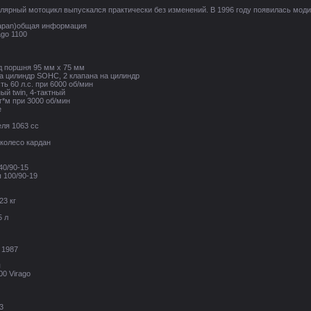
ный мотоцикл выпускался практически без изменений. В 1996 году появилась моди
(Japan)общая информация
ago 1100
д поршня 95 мм х 75 мм
а цилиндр SOHC, 2 клапана на цилиндр
 60 л.с. при 6000 об/мин
ый twin, 4-тактный
г*м при 3000 об/мин
е
еля 1063 сс
 колесо кардан
40/90-15
 100/90-19
23 кг
5 л
м
 1987
я
0 Virago
3