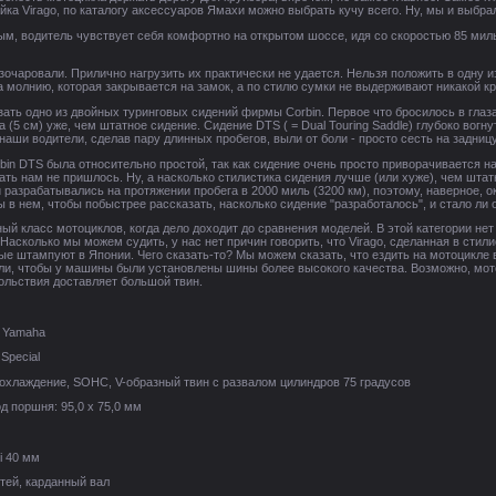
йка Virago, по каталогу аксессуаров Ямахи можно выбрать кучу всего. Ну, мы и выбр
м, водитель чувствует себя комфортно на открытом шоссе, идя со скоростью 85 миль 
очаровали. Прилично нагрузить их практически не удается. Нельзя положить в одну из
 молнию, которая закрывается на замок, а по стилю сумки не выдерживают никакой кр
ать одно из двойных туринговых сидений фирмы Corbin. Первое что бросилось в глаза
 (5 см) уже, чем штатное сидение. Сидение DTS ( = Dual Touring Saddle) глубоко вогн
наши водители, сделав пару длинных пробегов, выли от боли - просто сесть на задницу 
bin DTS была относительно простой, так как сидение очень просто приворачивается на
зать нам не пришлось. Ну, а насколько стилистика сидения лучше (или хуже), чем шта
 разрабатывались на протяжении пробега в 2000 миль (3200 км), поэтому, наверное,
 в нем, чтобы побыстрее рассказать, насколько сидение "разработалось", и стало ли 
ный класс мотоциклов, когда дело доходит до сравнения моделей. В этой категории не
 Насколько мы можем судить, у нас нет причин говорить, что Virago, сделанная в стил
рые штампуют в Японии. Чего сказать-то? Мы можем сказать, что ездить на мотоцикле 
и, чтобы у машины были установлены шины более высокого качества. Возможно, мотоц
ольствия доставляет большой твин.
: Yamaha
Special
 охлаждение, SOHC, V-образный твин с развалом цилиндров 75 градусов
д поршня: 95,0 x 75,0 мм
i 40 мм
тей, карданный вал