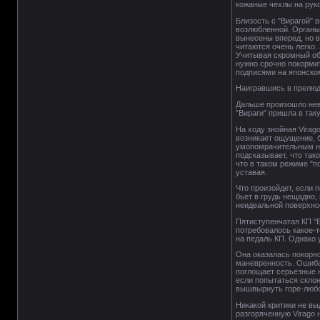
кожаные чехлы на руко
Близость с "Вирагой" 
возлюбленной. Органы 
вынесены вперед, но в
читаются очень легко.
Учитывая скромный объ
нужно срочно покормит
подписями на японском
Наигравшись в прелюди
Дальше произошло нево
"Вираги" пришла в так
На ходу знойная Virag
возникает ощущение, 
умопомрачительным не 
подсказывает, что так
что в таком режиме "п
уставая.
Что произойдет, если 
бьет в грудь нещадно,
неидеальной поверхно
Пятиступенчатая КП "В
потребовалось какое-т
на педаль КП. Однако 
Она оказалась покорно
маневренность. Ошибал
поглощает серьезные н
если попытаться склон
вышвырнуть горе-любо
Никакой критики не в
разгоряченную Virago