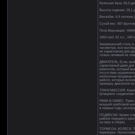
Колесная база: 60,0 д
Высота сидения: 28,1 
Бензобак: 4,4 галлона (
Сухой вес: 487 фунтов 
Петр Верховцев: YAMA
1063 см3, 62 л.с., 190
Американский стиль в 
тахометра, все выгляд
не характерная для д
только ленивый не зна
ДВИГАТЕЛЬ. Если, выби
характерный даже для
ремонтом, который вы
отсутствие ограничите
неопытные продавцы в
работе, которые возни
проверку двигателя в
ТРАНСМИССИЯ. Коробка 
Шлицевое соединение 
РАМА И ОБВЕС. Рама м
мощной хребтовой конс
в первые годы эксплуа
ПОДВЕСКИ. Кроме слаб
районе переднего крыл
за перо в сборе).
ТОРМОЗА, КОЛЕСА. Тор
переборки. Легкосплав