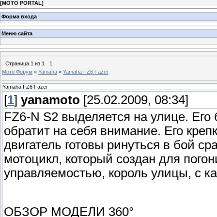
[
MOTO PORTAL
]
Форма входа
Меню сайта
Страница
1
из
1
1
Мото Форум
»
Yamaha
»
Yamaha FZ6 Fazer
Yamaha FZ6 Fazer
[
1
]
yanamoto
[25.02.2009, 08:34]
FZ6-N S2 выделяется на улице. Его
обратит на себя внимание. Его кре
двигатель готовы ринуться в бой ср
мотоцикл, который создан для пого
управляемостью, король улицы, с ка
ОБЗОР МОДЕЛИ 360°