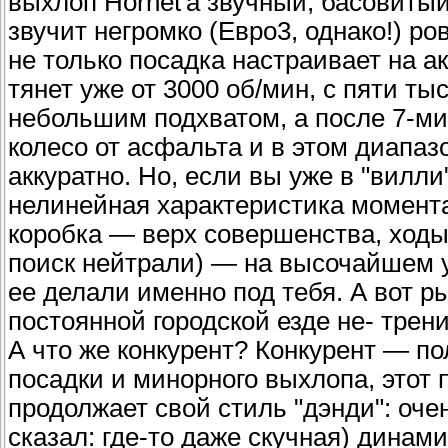
выхлоп Hornet'a звучный, басовитый
звучит негромко (Евро3, однако!) р
не только посадка настраивает на 
тянет уже от 3000 об/мин, с пяти ты
небольшим подхватом, а после 7-ми
колесо от асфальта и в этом диапаз
аккуратно. Но, если вы уже в "вилли
нелинейная характеристика момента
коробка — верх совершенства, ходы
поиск нейтрали) — на высочайшем у
ее делали именно под тебя. А вот р
постоянной городской езде не- трени
А что же конкурент? Конкурент — п
посадки и минорного выхлопа, этот
продолжает свой стиль "дэнди": оче
сказал: где-то даже скучная) динам