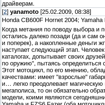
драйверам.
[
2
]
yanamoto
[25.02.2009, 08:38]
Honda CB600F Hornet 2004; Yamaha 
Когда метания по поводу выбора и п
остались далеко позади (да и сам 
и поперек), а накопленные деньги ж
наступает следующий этап. Человек
каталогах, допытывает своих друзе
по оружию", пытаясь определиться с
Этот мотоцикл, по его мнению, обл
качествами: имеет "взрослые" габар
и… легко преодолевает магическую п
мегаполиса, то он обязательно обр
модели, коими являются сегодняшни
Yamaha и FZS6 Fazer (оба мотоцикла