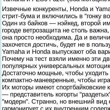
Извечные конкуренты, Honda и Yamah
стрит-бума и включились в "гонку в
Один из байков — нэйкед, второй им
городе ветрозащита не столь важна, 
она просто необходима. Да и велич
захочется достичь, будет не в поль
Yamaha и Honda выпускают оба вар
Почему на тест взяли именно эти д
популярных универсальных мотоцикл
Достаточно мощные, чтобы уходить "
компактно-маневренные, чтобы игра
Их моторы имеют спортбайковские к
— представитель когорты "раздетых
"модерн". Странно, но внешний вид
гармонирует с их внутренним содер