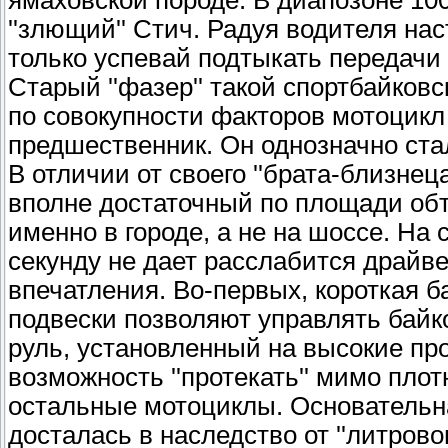
ямаховской породе. В диапозоне 100
''злющий'' Стич. Радуя водителя на
только успевай подтыкать передачи 
Старый ''фазер'' такой спортбайковс
по совокупности факторов мотоцикл
предшественник. Он однозначно ста
В отличии от своего ''брата-близнец
вполне достаточный по площади обт
именно в городе, а не на шоссе. На с
секунду не дает расслабится драйв
впечатления. Во-первых, короткая б
подвески позволяют управлять байко
руль, установленный на высокие про
возможность ''протекать'' мимо пло
остальные мотоциклы. Основательн
досталась в наследство от ''литровог