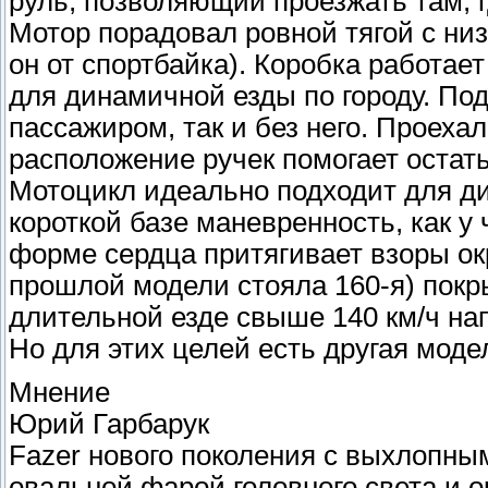
руль, позволяющий проезжать там, 
Мотор порадовал ровной тягой с низ
он от спортбайка). Коробка работает
для динамичной езды по городу. Под
пассажиром, так и без него. Проеха
расположение ручек помогает остать
Мотоцикл идеально подходит для ди
короткой базе маневренность, как у
форме сердца притягивает взоры ок
прошлой модели стояла 160-я) покр
длительной езде свыше 140 км/ч нап
Но для этих целей есть другая моде
Мнение
Юрий Гарбарук
Fazer нового поколения с выхлопны
овальной фарой головного света и