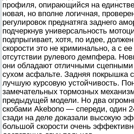
профиля, опирающийся на единстве
новая, но вполне логичная, провере
регулировок преднатяга заднего амо
подчеркнув универсальность мотоци
подпрыгивает, хотя, по идее, долже
скорости это не криминально, а с е
отсутствии рулевого демпфера. Но
они обладают отличными сцепными с
сухом асфальте. Задняя покрышка с
лучшую курсовую устойчивость. Пон
замечательных тормозных механизм
предыдущей модели. Но два огромн
скобами Akebono — спереди, один 2
сзади на деле доказали высокую э
большой скорости очень эффективно