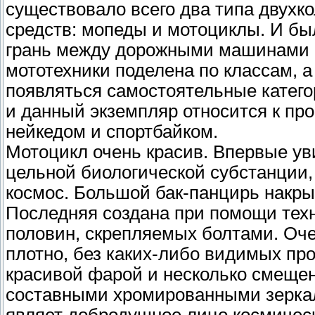
существовало всего два типа двухк
средств: мопеды и мотоциклы. И бы
грань между дорожными машинами 
мототехники поделена по классам, а
появляться самостоятельные катего
и данный экземпляр относится к пр
нейкедом и спортбайком.
Мотоцикл очень красив. Впервые уви
цельной биологической субстанции,
космос. Большой бак-панцирь накр
Последняя создана при помощи техн
половин, скрепляемых болтами. Оче
плотно, без каких-либо видимых про
красивой фарой и несколько смеще
составными хромированными зерка
являет добродушное лицо космичес