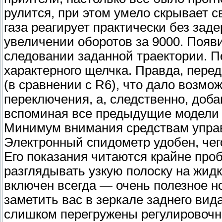
рулится, при этом умело скрывает св
газа реагирует практически без зад
увеличении оборотов за 9000. Появ
следовании заданной траектории. П
характерного щелчка. Правда, пере
(в сравнении с R6), что дало возм
переключения, а, следственно, доб
вспоминая все предыдущие модели 
Минимум внимания средствам управ
Электронный спидометр удобен, чег
Его показания читаются крайне про
разглядывать узкую полоску на жид
включен всегда — очень полезное н
заметить вас в зеркале заднего вид
слишком перегружены регулировоч