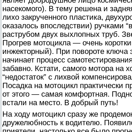
насекомого). В тему решена и задня
лихо закрученного пластика, двухур
оказалось впоследствии) ручками “
раструбом двух выхлопных труб. Зв
Прогрев мотоцикла — очень коротки
инжекторный). При повороте ключа 
начинает процесс самотестирования
забавно. Кстати, самого мотора на 
“недостаток” с лихвой компенсирова
Посадка на мотоцикл практически п
от этого — самая комфортная. Подн
встали на место. В добрый путь!
На ходу мотоцикл сразу же продем
дружелюбность к водителю. Появило
приятели, настолько все было прогн