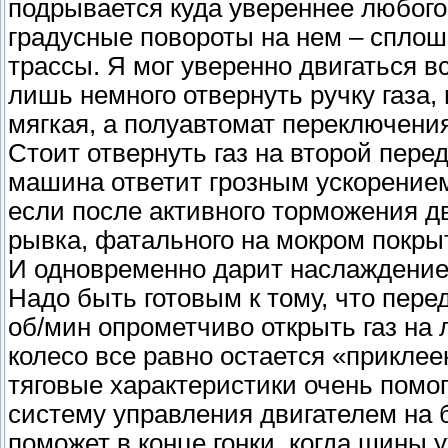
подрывается куда увереннее любого
градусные повороты на нем – сплош
трассы. Я мог уверенно двигаться вс
лишь немного отвернуть ручку газа,
мягкая, а полуавтомат переключения
Стоит отвернуть газ на второй перед
машина ответит грозным ускорением
если после активного торможения дв
рывка, фатального на мокром покры
И одновременно дарит наслаждение
Надо быть готовым к тому, что пере
об/мин опрометчиво открыть газ на 
колесо все равно остается «приклее
тяговые характеристики очень помо
систему управления двигателем на
поможет в конце гонки, когда шины