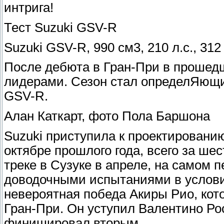
интрига!
Тест Suzuki GSV-R
Suzuki GSV-R, 990 см3, 210 л.с., 312 
После дебюта в Гран-При в прошедш
лидерами. Сезон стал определЯющи
GSV-R.
Алан Каткарт, фото Пола Баршона
Suzuki приступила к проектированию
октябре прошлого года, всего за ше
треке в Сузуке в апреле, на самом 
доводочными испытаниями в условия
невероятная победа Акиры Рио, кот
Гран-При. Он уступил Валентино Ро
финишировал вторым.