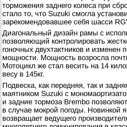
торможения заднего колеса при сбр
стало то, что Suzuki смогла устан
зарекомендовавшее себя шасси RG
Диагональный дизайн рамы с испол
позволяющий контролировать жестко
гоночных двухтактников и изменен 
мощности. Мощность возросла почти
Мотоцикл же стал весить на 14 кил
весу в 145кг.
Подвеска, как передняя, так и задн
маятником Suzuki с мономаортизато
и задние тормоза Brembo позволяю
в случае мокрой погоды. Новинкой я
возвращает ведущего производителя
многолетнего доминирования в клас