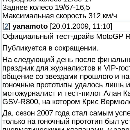
Заднее колесо 19/67-16,5
Максимальная скорость 312 км/ч
[
2
]
yanamoto
[20.01.2009, 11:10]
Официальный тест-драйв MotoGP Ri
Публикуется в сокращении.
На следующий день после финально
праздник для журналистов и VIP-гос
общение со звездами прошлого и нас
гоночные прототипы удалось лишь 
мотожурналист и тест-пилот Алан Ка
GSV-R800, на котором Крис Вермюл
Да, сезон 2007 года стал самым усп
только на гоночный прототип был у
пневматическими клапанами, у заво