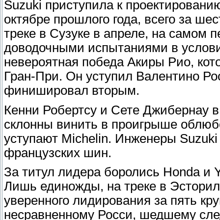
Suzuki приступила к проектированию
октябре прошлого года, всего за ше
треке в Сузуке в апреле, на самом 
доводочными испытаниями в условия
невероятная победа Акиры Рио, кот
Гран-При. Он уступил Валентино Ро
финишировал вторым.
Кенни Робертсу и Сете Джибернау в
склонны винить в проигрыше облюбо
уступают Michelin. Инженеры Suzuk
французских шин.
За титул лидера боролись Honda и Y
Лишь единожды, на треке в Эсториле
уверенного лидирования за пять кру
несравненному Росси, шедшему сле