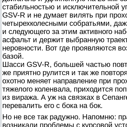
стабильностью и исключительной уп
GSV-R и не думает вилять при прох
четырехколесными собратьями, даж
и следующего за этим активного наб
асфальт и держит выбранную траект
неровности. Вот где проявляются во
базой.
Шасси GSV-R, большей частью повт
же приятно рулится и так же повтор
охотно меняет направление при про
тяжелого коленвала, приходится по
из виража. А уж на связках в Сепа
перевалить его с бока на бок.
Но не все так радужно. Напомню: п
возникали проблемы с курсовой уст