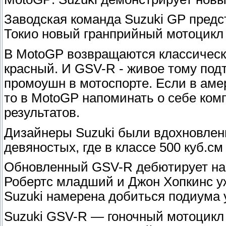
Заводская команда Suzuki GP предс
Токио новый гранприйный мотоцикл 
В MotoGP возвращаются классически
красный. И GSV-R - живое тому под
промоушн в мотоспорте. Если в аме
то в MotoGP напоминать о себе ком
результатов.
Дизайнеры Suzuki были вдохновлен
девяностых, где в классе 500 куб.с
Обновленный GSV-R дебютирует на о
Робертс младший и Джон Хопкинс уж
Suzuki намерена добиться подиума 
Suzuki GSV-R — гоночный мотоцикл