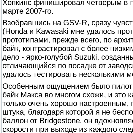
Хопкинс финишировал четверым в пе
марте 2007-го.
Взобравшись на GSV-R, сразу чувс
(Honda и Kawasaki мне удалось про
прототипами, прежде всего, по арх
байк, контрастировал с более низки
дело - ярко-голубой Suzuki, создан
отличающийся по посадке от заводс
удалось тестировать несколькими м
Особенным ощущением было пилотир
байк Макса во многом схожи, и это
только очень хорошо настроенным, 
штука, благодаря которой я не бесп
баллон от Bridgestone, он вдохновл
скорости при выходе из каждого сл