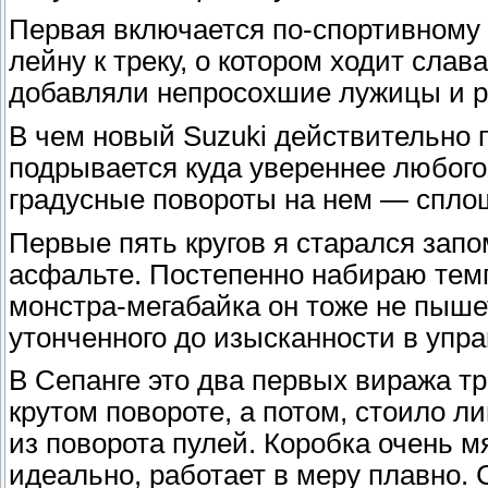
Первая включается по-спортивному 
лейну к треку, о котором ходит сла
добавляли непросохшие лужицы и р
В чем новый Suzuki действительно пр
подрывается куда увереннее любого
градусные повороты на нем — спло
Первые пять кругов я старался зап
асфальте. Постепенно набираю тем
монстра-мегабайка он тоже не пыше
утонченного до изысканности в упр
В Сепанге это два первых виража тр
крутом повороте, а потом, стоило л
из поворота пулей. Коробка очень м
идеально, работает в меру плавно. 