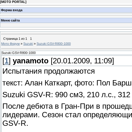
[
MOTO PORTAL
]
Форма входа
Меню сайта
Страница
1
из
1
1
Мото Форум
»
Suzuki
»
Suzuki GSV-R800-1000
Suzuki GSV-R800-1000
[
1
]
yanamoto
[20.01.2009, 11:09]
Испытания продолжаются
текст: Алан Каткарт, фото: Пол Бар
Suzuki GSV-R: 990 см3, 210 л.с., 312 
После дебюта в Гран-При в прошедш
лидерами. Сезон стал определяющи
GSV-R.