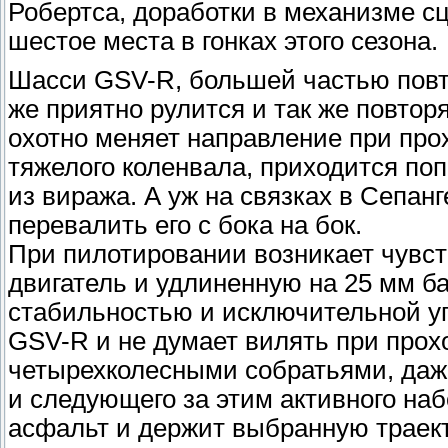
Робертса, доработки в механизме сц
шестое места в гонках этого сезона.
Шасси GSV-R, большей частью повт
же приятно рулится и так же повтор
охотно меняет направление при про
тяжелого коленвала, приходится по
из виража. А уж на связках в Сепа
перевалить его с бока на бок.
При пилотировании возникает чувст
двигатель и удлиненную на 25 мм б
стабильностью и исключительной уп
GSV-R и не думает вилять при прох
четырехколесными собратьями, даж
и следующего за этим активного наб
асфальт и держит выбранную траект