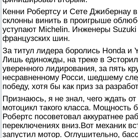
Кенни Робертсу и Сете Джибернау в
склонны винить в проигрыше облюбо
уступают Michelin. Инженеры Suzuk
французских шин.
За титул лидера боролись Honda и Y
Лишь единожды, на треке в Эсториле
уверенного лидирования, за пять кр
несравненному Росси, шедшему сле
победу, хотя бы как приз за разраб
Признаюсь, я не знал, чего ждать от
мотоцикл такого класса. Мощность бо
Робертс посоветовал аккуратнее ра
переключениях вниз.Вот механик вст
запустил мотор. Оглушительно, басо